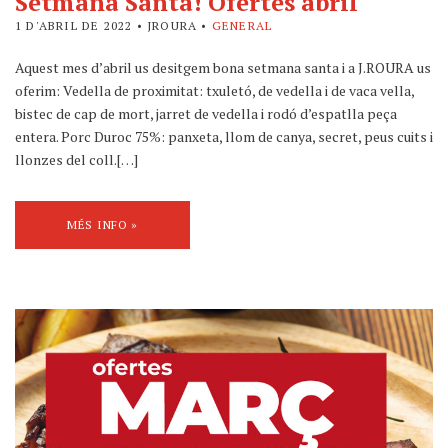
Setmana Santa! Ofertes abril
1 D'ABRIL DE 2022
• JROURA •
GENERAL
Aquest mes d’abril us desitgem bona setmana santa i a J.ROURA us
oferim: Vedella de proximitat: txuletó, de vedella i de vaca vella,
bistec de cap de mort, jarret de vedella i rodó d’espatlla peça
entera. Porc Duroc 75%: panxeta, llom de canya, secret, peus cuits i
llonzes del coll.[…]
MÉS INFO »