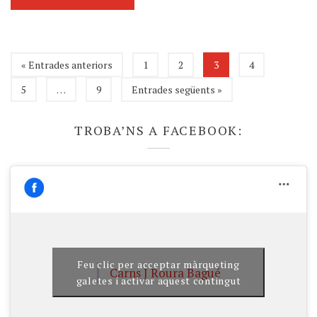
« Entrades anteriors
1
2
3
4
5
…
9
Entrades següents »
TROBA’NS A FACEBOOK:
Feu clic per acceptar màrqueting
Carns J Roura Bagué
galetes i activar aquest contingut