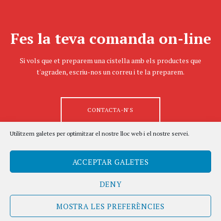
Fes la teva comanda on-line
Si vols que et preparem una cistella amb els productes que
t'agraden, escriu-nos un correu i te la preparem.
CONTACTA-N'S
Utilitzem galetes per optimitzar el nostre lloc web i el nostre servei.
ACCEPTAR GALETES
DENY
MOSTRA LES PREFERÈNCIES
© J.ROURA 2015 |
info@jroura.cat
| Truca-n's al: 972 63 05 60 | Fet