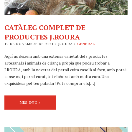
CATÀLEG COMPLET DE
PRODUCTES J.ROURA
19 DE NOVEMBRE DE 2021
• JROURA •
GENERAL
Aquí us deixem amb una extensa varietat dels productes
artesanals i animals de criança pròpia que podeu trobar a
J.ROURA, amb la novetat del pernil cuita casolà al forn, amb pota i
sense os, i pernil curat, tot elaborat amb molta cura. Una
exquisidesa pel teu paladar! Pots comprar els[…]
MÉS INFO »