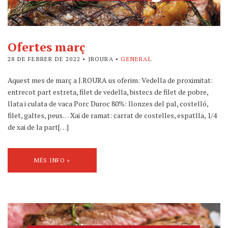
Ofertes març
28 DE FEBRER DE 2022
• JROURA •
GENERAL
Aquest mes de març a J.ROURA us oferim: Vedella de proximitat:
entrecot part estreta, filet de vedella, bistecs de filet de pobre,
llata i culata de vaca Porc Duroc 80%: llonzes del pal, costelló,
filet, galtes, peus… Xai de ramat: carrat de costelles, espatlla, 1/4
de xai de la part[…]
MÉS INFO »