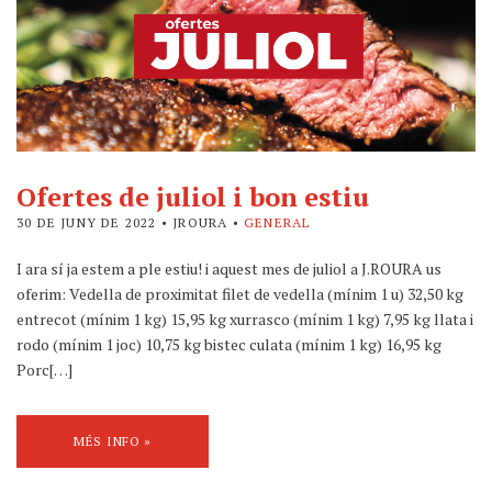
Ofertes de juliol i bon estiu
30 DE JUNY DE 2022
• JROURA •
GENERAL
I ara sí ja estem a ple estiu! i aquest mes de juliol a J.ROURA us
oferim: Vedella de proximitat filet de vedella (mínim 1 u) 32,50 kg
entrecot (mínim 1 kg) 15,95 kg xurrasco (mínim 1 kg) 7,95 kg llata i
rodo (mínim 1 joc) 10,75 kg bistec culata (mínim 1 kg) 16,95 kg
Porc[…]
MÉS INFO »