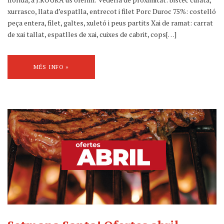
xurrasco, llata d’espatlla, entrecot i filet Porc Duroc 75%: costelló
peça entera, filet, galtes, xuletó i peus partits Xai de ramat: carrat
de xai tallat, espatlles de xai, cuixes de cabrit, cops[…]
MÉS INFO »