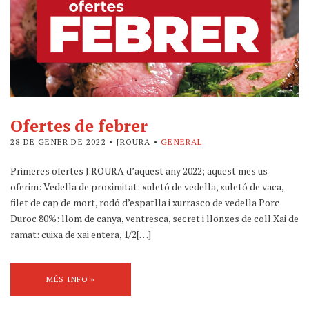
Ofertes de febrer
28 DE GENER DE 2022
• JROURA •
GENERAL
Primeres ofertes J.ROURA d’aquest any 2022; aquest mes us
oferim: Vedella de proximitat: xuletó de vedella, xuletó de vaca,
filet de cap de mort, rodó d’espatlla i xurrasco de vedella Porc
Duroc 80%: llom de canya, ventresca, secret i llonzes de coll Xai de
ramat: cuixa de xai entera, 1/2[…]
MÉS INFO »