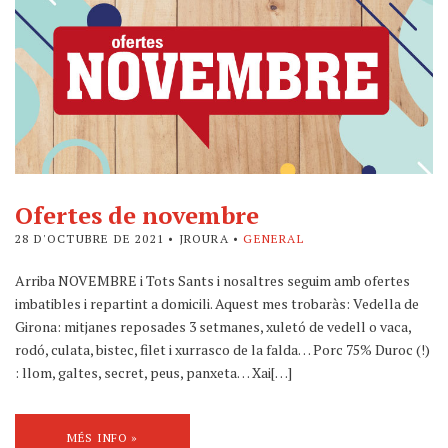
Ofertes de novembre
28 D'OCTUBRE DE 2021
• JROURA •
GENERAL
Arriba NOVEMBRE i Tots Sants i nosaltres seguim amb ofertes
imbatibles i repartint a domicili. Aquest mes trobaràs: Vedella de
Girona: mitjanes reposades 3 setmanes, xuletó de vedell o vaca,
rodó, culata, bistec, filet i xurrasco de la falda… Porc 75% Duroc (!)
: llom, galtes, secret, peus, panxeta… Xai[…]
MÉS INFO »