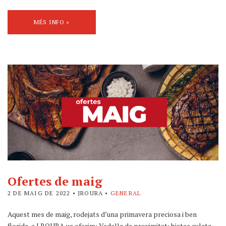
MÉS INFO »
Ofertes de maig
2 DE MAIG DE 2022
• JROURA •
GENERAL
Aquest mes de maig, rodejats d’una primavera preciosa i ben
florida, a J.ROURA us oferim: Vedella de proximitat: bistec culata,